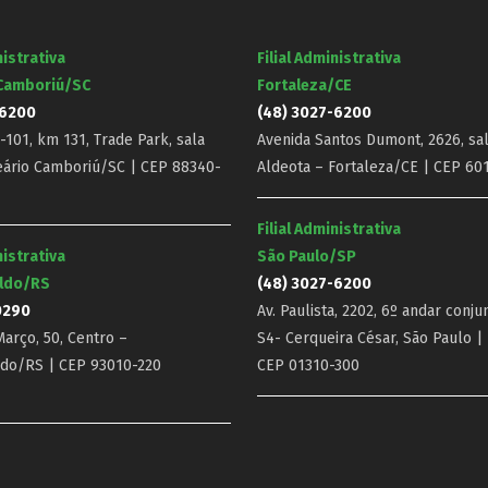
nistrativa
Filial Administrativa
 Camboriú/SC
Fortaleza/CE
-6200
(48) 3027-6200
101, km 131, Trade Park, sala
Avenida Santos Dumont, 2626, sal
eário Camboriú/SC | CEP 88340-
Aldeota – Fortaleza/CE | CEP 60
Filial Administrativa
nistrativa
São Paulo/SP
ldo/RS
(48) 3027-6200
0290
Av. Paulista, 2202, 6º andar conju
arço, 50, Centro –
S4- Cerqueira César, São Paulo |
do/RS | CEP 93010-220
CEP 01310-300