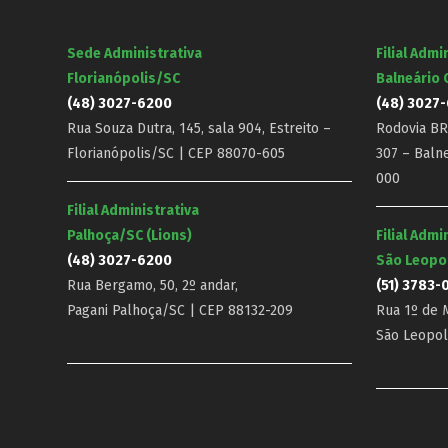
Sede Administrativa
Filial Admi
Florianópolis/SC
Balneário
(48) 3027-6200
(48) 3027
Rua Souza Dutra, 145, sala 904, Estreito –
Rodovia BR-
Florianópolis/SC | CEP 88070-605
307 – Baln
000
Filial Administrativa
Palhoça/SC (Lions)
Filial Admi
(48) 3027-6200
São Leopo
Rua Bergamo, 50, 2º andar,
(51) 3783-
Pagani Palhoça/SC | CEP 88132-209
Rua 1º de M
São Leopol