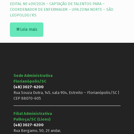
EDITAL Nº 409/2026 – CAPTAÇÃO DE TALENTOS PARA –
COORDENADOR DE ENFERMAGEM – UPA ZONA NORTE – SÃO
LEOPOLDO/RS
Leia mais
Sede Administrativa
Florianópolis/SC
(48) 3027-6200
Rua Souza Dutra, 145, sala 904, Estreito – Florianópolis/SC |
CEP 88070-605
Filial Administrativa
Palhoça/SC (Lions)
(48) 3027-6200
Rua Bergamo, 50, 2º andar,