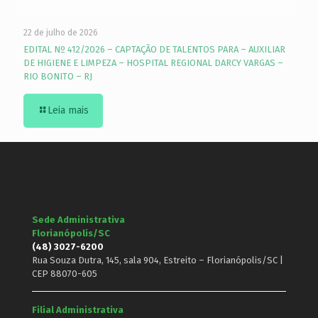
22 de julho de 2026
EDITAL Nº 412/2026 – CAPTAÇÃO DE TALENTOS PARA – AUXILIAR
DE HIGIENE E LIMPEZA – HOSPITAL REGIONAL DARCY VARGAS –
RIO BONITO – RJ
Leia mais
Sede Administrativa
Florianópolis/SC
(48) 3027-6200
Rua Souza Dutra, 145, sala 904, Estreito – Florianópolis/SC |
CEP 88070-605
Filial Administrativa