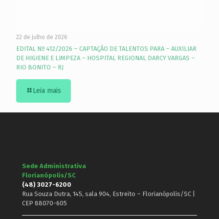
22 de julho de 2026
EDITAL Nº 412/2026 – CAPTAÇÃO DE TALENTOS PARA – AUXILIAR
DE HIGIENE E LIMPEZA – HOSPITAL REGIONAL DARCY VARGAS –
RIO BONITO – RJ
Leia mais
Sede Administrativa
Florianópolis/SC
(48) 3027-6200
Rua Souza Dutra, 145, sala 904, Estreito – Florianópolis/SC |
CEP 88070-605