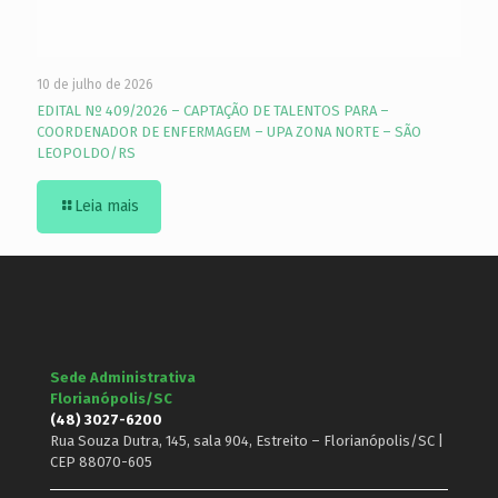
10 de julho de 2026
EDITAL Nº 409/2026 – CAPTAÇÃO DE TALENTOS PARA –
COORDENADOR DE ENFERMAGEM – UPA ZONA NORTE – SÃO
LEOPOLDO/RS
Leia mais
Sede Administrativa
Florianópolis/SC
(48) 3027-6200
Rua Souza Dutra, 145, sala 904, Estreito – Florianópolis/SC |
CEP 88070-605