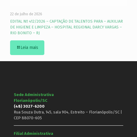
22 de julho de 2026
EDITAL Nº 412/2026 – CAPTAÇÃO DE TALENTOS PARA – AUXILIAR
DE HIGIENE E LIMPEZA – HOSPITAL REGIONAL DARCY VARGAS –
RIO BONITO – RJ
Leia mais
Sede Administrativa
Florianópolis/SC
(48) 3027-6200
Rua Souza Dutra, 145, sala 904, Estreito – Florianópolis/SC |
CEP 88070-605
Filial Administrativa