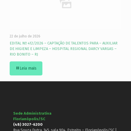
22 de julho de 2026
EDITAL Nº 412/2026 – CAPTAÇÃO DE TALENTOS PARA – AUXILIAR
DE HIGIENE E LIMPEZA – HOSPITAL REGIONAL DARCY VARGAS –
RIO BONITO – RJ
Leia mais
Sede Administrativa
Florianópolis/SC
(48) 3027-6200
Rua Souza Dutra, 145, sala 904, Estreito – Florianópolis/SC |