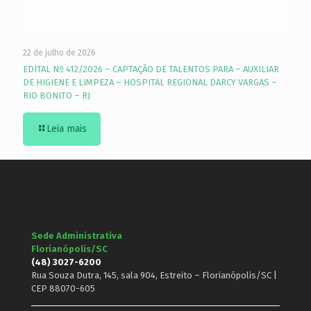
22 de julho de 2026
EDITAL Nº 412/2026 – CAPTAÇÃO DE TALENTOS PARA – AUXILIAR
DE HIGIENE E LIMPEZA – HOSPITAL REGIONAL DARCY VARGAS –
RIO BONITO – RJ
Leia mais
Sede Administrativa
Florianópolis/SC
(48) 3027-6200
Rua Souza Dutra, 145, sala 904, Estreito – Florianópolis/SC |
CEP 88070-605