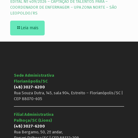
EDITAL Nº 409/2026 – CAPTAÇÃO DE TALENTOS PARA –
COORDENADOR DE ENFERMAGEM – UPA ZONA NORTE – SÃO
LEOPOLDO/RS
Leia mais
Sede Administrativa
Florianópolis/SC
(48) 3027-6200
Rua Souza Dutra, 145, sala 904, Estreito – Florianópolis/SC |
CEP 88070-605
Filial Administrativa
Palhoça/SC (Lions)
(48) 3027-6200
Rua Bergamo, 50, 2º andar,
Pagani Palhoça/SC | CEP 88132-209