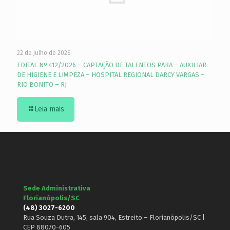
22 de julho de 2026
EDITAL Nº 412/2026 – CAPTAÇÃO DE TALENTOS PARA – AUXILIAR
DE HIGIENE E LIMPEZA – HOSPITAL REGIONAL DARCY VARGAS –
RIO BONITO – RJ
Leia mais
Sede Administrativa
Florianópolis/SC
(48) 3027-6200
Rua Souza Dutra, 145, sala 904, Estreito – Florianópolis/SC |
CEP 88070-605