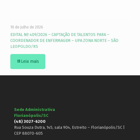
10 de julho de 2026
EDITAL Nº 409/2026 – CAPTAÇÃO DE TALENTOS PARA –
COORDENADOR DE ENFERMAGEM – UPA ZONA NORTE – SÃO
LEOPOLDO/RS
Leia mais
Sede Administrativa
Florianópolis/SC
(48) 3027-6200
Rua Souza Dutra, 145, sala 904, Estreito – Florianópolis/SC |
CEP 88070-605