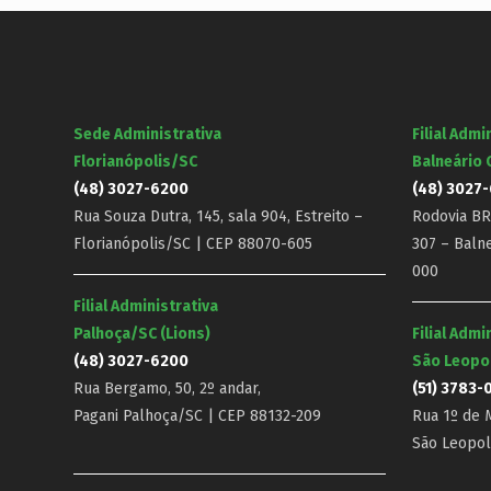
Sede Administrativa
Filial Admi
Florianópolis/SC
Balneário
(48) 3027-6200
(48) 3027
Rua Souza Dutra, 145, sala 904, Estreito –
Rodovia BR-
Florianópolis/SC | CEP 88070-605
307 – Baln
000
Filial Administrativa
Palhoça/SC (Lions)
Filial Admi
(48) 3027-6200
São Leopo
Rua Bergamo, 50, 2º andar,
(51) 3783-
Pagani Palhoça/SC | CEP 88132-209
Rua 1º de M
São Leopol