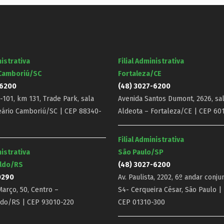
nistrativa
Filial Administrativa
 Camboriú/SC
Fortaleza/CE
-6200
(48) 3027-6200
101, km 131, Trade Park, sala
Avenida Santos Dumont, 2626, sal
eário Camboriú/SC | CEP 88340-
Aldeota – Fortaleza/CE | CEP 60
Filial Administrativa
nistrativa
São Paulo/SP
ldo/RS
(48) 3027-6200
0290
Av. Paulista, 2202, 6º andar conju
arço, 50, Centro –
S4- Cerqueira César, São Paulo |
do/RS | CEP 93010-220
CEP 01310-300