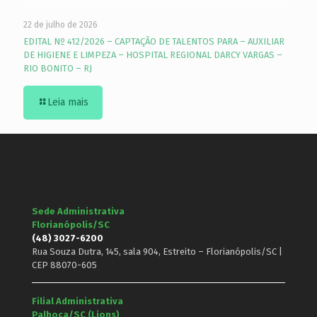
22 de julho de 2026
EDITAL Nº 412/2026 – CAPTAÇÃO DE TALENTOS PARA – AUXILIAR
DE HIGIENE E LIMPEZA – HOSPITAL REGIONAL DARCY VARGAS –
RIO BONITO – RJ
Leia mais
Sede Administrativa
Florianópolis/SC
(48) 3027-6200
Rua Souza Dutra, 145, sala 904, Estreito – Florianópolis/SC |
CEP 88070-605
Filial Administrativa
Palhoça/SC (Lions)