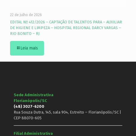
22 de julho de 2026
EDITAL Nº 412/2026 – CAPTAÇÃO DE TALENTOS PARA – AUXILIAR
DE HIGIENE E LIMPEZA – HOSPITAL REGIONAL DARCY VARGAS –
RIO BONITO – RJ
Leia mais
Sede Administrativa
Florianópolis/SC
(48) 3027-6200
Rua Souza Dutra, 145, sala 904, Estreito – Florianópolis/SC |
CEP 88070-605
Filial Administrativa