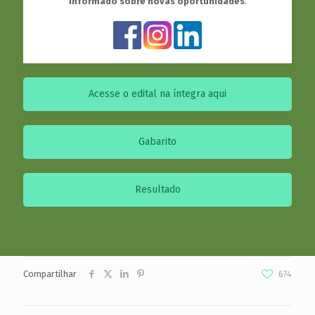
informado sobre novas oportunidades
.
Acesse o edital na íntegra aqui
Gabarito
Resultado
Compartilhar
674