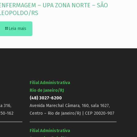
ENFERMAGEM – UPA ZONA NORTE – SÃO
LEOPOLDO/RS
Leia mais
Filial Administrativa
Rio de Janeiro/RJ
(48) 3027-6200
a 316,
Avenida Marechal Câmara, 160, sala 1627,
150-162
Centro – Rio de Janeiro/RJ | CEP 20020-907
Filial Administrativa