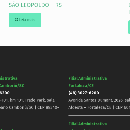
SÃO LEOPOLDO – RS
Leia mais
nistrativa
Filial Administrativa
 Camboriú/SC
Fortaleza/CE
-6200
(48) 3027-6200
101, km 131, Trade Park, sala
Avenida Santos Dumont, 2626, sal
eário Camboriú/SC | CEP 88340-
Aldeota – Fortaleza/CE | CEP 60
Filial Administrativa