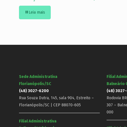
Leia mais
Sede Administrativa
Filial Admi
Florianópolis/SC
Balneário
(48) 3027-6200
(48) 3027
Rua Souza Dutra, 145, sala 904, Estreito –
Rodovia BR-
Florianópolis/SC | CEP 88070-605
307 – Baln
000
Filial Administrativa