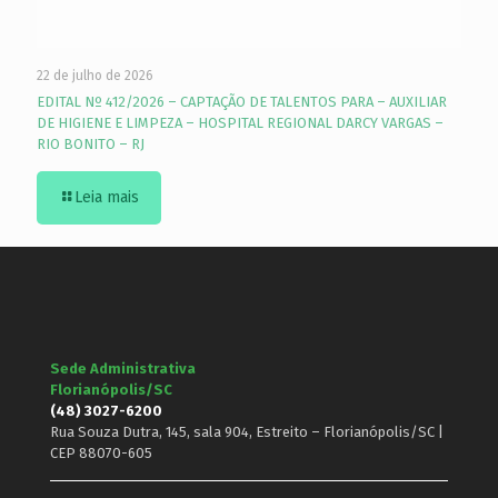
22 de julho de 2026
EDITAL Nº 412/2026 – CAPTAÇÃO DE TALENTOS PARA – AUXILIAR
DE HIGIENE E LIMPEZA – HOSPITAL REGIONAL DARCY VARGAS –
RIO BONITO – RJ
Leia mais
Sede Administrativa
Florianópolis/SC
(48) 3027-6200
Rua Souza Dutra, 145, sala 904, Estreito – Florianópolis/SC |
CEP 88070-605