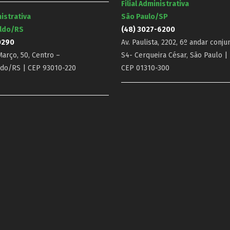
Filial Administrativa
nistrativa
São Paulo/SP
ldo/RS
(48) 3027-6200
0290
Av. Paulista, 2202, 6º andar conju
arço, 50, Centro –
S4- Cerqueira César, São Paulo |
do/RS | CEP 93010-220
CEP 01310-300