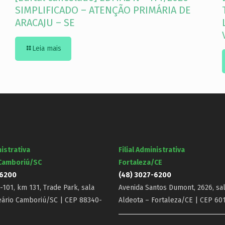
SIMPLIFICADO – ATENÇÃO PRIMÁRIA DE
ARACAJU – SE
Leia mais
nistrativa
Filial Administrativa
 Camboriú/SC
Fortaleza/CE
-6200
(48) 3027-6200
101, km 131, Trade Park, sala
Avenida Santos Dumont, 2626, sal
eário Camboriú/SC | CEP 88340-
Aldeota – Fortaleza/CE | CEP 60