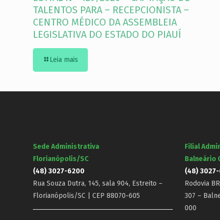
TALENTOS PARA – RECEPCIONISTA –
CENTRO MÉDICO DA ASSEMBLEIA
LEGISLATIVA DO ESTADO DO PIAUÍ
Leia mais
Sede Administrativa
Filial Admi
Florianópolis/SC
Balneário
(48) 3027-6200
(48) 3027
Rua Souza Dutra, 145, sala 904, Estreito –
Rodovia BR-
Florianópolis/SC | CEP 88070-605
307 – Baln
000