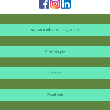
Acesse o edital na íntegra aqui
Prorrogação
Gabarito
Resultado