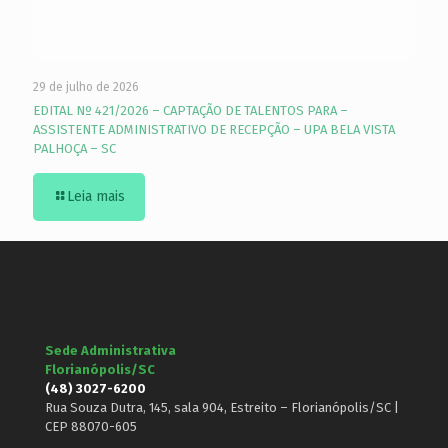
29 de julho de 2026
EDITAL Nº 421/2026 – CAPTAÇÃO DE TALENTOS PARA –
ASSISTENTE ADMINISTRATIVO DE RECEPÇÃO – UPA BELA VISTA
PALHOÇA – SC
Leia mais
Sede Administrativa
Florianópolis/SC
(48) 3027-6200
Rua Souza Dutra, 145, sala 904, Estreito – Florianópolis/SC |
CEP 88070-605