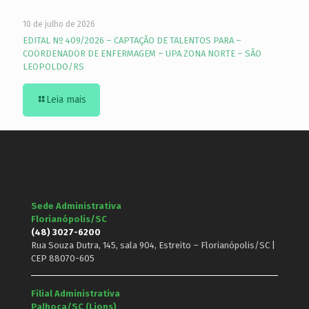
10 de julho de 2026
EDITAL Nº 409/2026 – CAPTAÇÃO DE TALENTOS PARA –
COORDENADOR DE ENFERMAGEM – UPA ZONA NORTE – SÃO
LEOPOLDO/RS
Leia mais
Sede Administrativa
Florianópolis/SC
(48) 3027-6200
Rua Souza Dutra, 145, sala 904, Estreito – Florianópolis/SC |
CEP 88070-605
Filial Administrativa
Palhoça/SC (Lions)