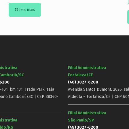
Leia mais
nistrativa
Filial Administrativa
 Camboriú/SC
Fortaleza/CE
-6200
(48) 3027-6200
101, km 131, Trade Park, sala
Avenida Santos Dumont, 2626, sal
eário Camboriú/SC | CEP 88340-
Aldeota – Fortaleza/CE | CEP 60
Filial Administrativa
nistrativa
São Paulo/SP
ldo/RS
(48) 3027-6200