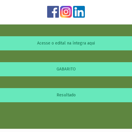
Acesse o edital na íntegra aqui
GABARITO
Resultado