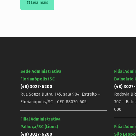
Leia mais
Sede Administrativa
Filial Admi
Florianópolis/SC
Balneário
(48) 3027-6200
(48) 3027
Rua Souza Dutra, 145, sala 904, Estreito –
Rodovia BR-
Florianópolis/SC | CEP 88070-605
307 – Baln
000
Filial Administrativa
Palhoça/SC (Lions)
Filial Admi
(48) 3027-6200
São Leopo