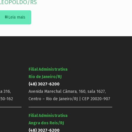
LEOPOLDO/RS
Leia mais
Filial Administrativa
Rio de Janeiro/RJ
(48) 3027-6200
a 316,
Avenida Marechal Câmara, 160, sala 1627,
150-162
Centro – Rio de Janeiro/RJ | CEP 20020-907
Filial Administrativa
Angra dos Reis/RJ
(48) 3027-6200