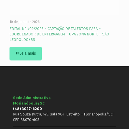
10 de julho de 2026
EDITAL Nº 409/2026 – CAPTAÇÃO DE TALENTOS PARA –
COORDENADOR DE ENFERMAGEM – UPA ZONA NORTE – SÃO
LEOPOLDO/RS
Leia mais
Sede Administrativa
Florianópolis/SC
(48) 3027-6200
Rua Souza Dutra, 145, sala 904, Estreito – Florianópolis/SC |
CEP 88070-605