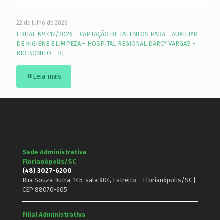
22 de julho de 2026
EDITAL Nº 412/2026 – CAPTAÇÃO DE TALENTOS PARA – AUXILIAR
DE HIGIENE E LIMPEZA – HOSPITAL REGIONAL DARCY VARGAS –
RIO BONITO – RJ
Leia mais
Sede Administrativa
Florianópolis/SC
(48) 3027-6200
Rua Souza Dutra, 145, sala 904, Estreito – Florianópolis/SC |
CEP 88070-605
Filial Administrativa