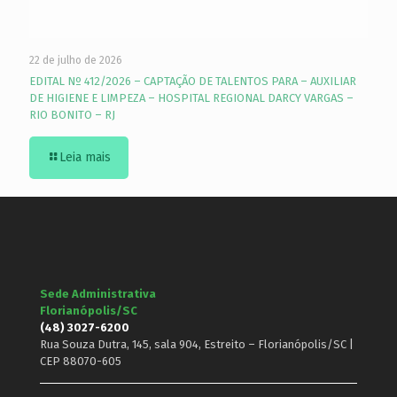
22 de julho de 2026
EDITAL Nº 412/2026 – CAPTAÇÃO DE TALENTOS PARA – AUXILIAR
DE HIGIENE E LIMPEZA – HOSPITAL REGIONAL DARCY VARGAS –
RIO BONITO – RJ
Leia mais
Sede Administrativa
Florianópolis/SC
(48) 3027-6200
Rua Souza Dutra, 145, sala 904, Estreito – Florianópolis/SC |
CEP 88070-605