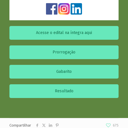
Acesse o edital na íntegra aqui
Prorrogação
Gabarito
Resultado
Compartilhar
675