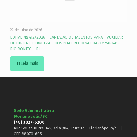
22 de julho de 2026
EDITAL Nº 412/2026 – CAPTAÇÃO DE TALENTOS PARA – AUXILIAR
DE HIGIENE E LIMPEZA – HOSPITAL REGIONAL DARCY VARGAS –
RIO BONITO – RJ
Leia mais
Sede Administrativa
Florianópolis/SC
(48) 3027-6200
Rua Souza Dutra, 145, sala 904, Estreito – Florianópolis/SC |
CEP 88070-605