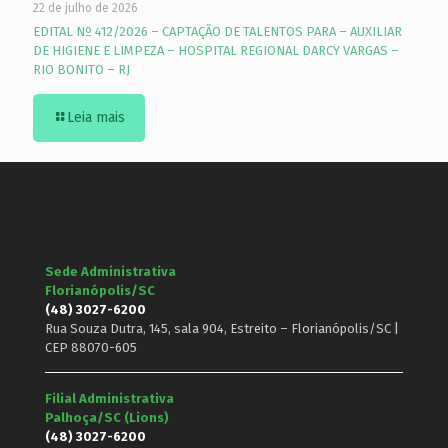
22 de julho de 2026
EDITAL Nº 412/2026 – CAPTAÇÃO DE TALENTOS PARA – AUXILIAR
DE HIGIENE E LIMPEZA – HOSPITAL REGIONAL DARCY VARGAS –
RIO BONITO – RJ
Leia mais
Sede Administrativa
Florianópolis/SC
(48) 3027-6200
Rua Souza Dutra, 145, sala 904, Estreito – Florianópolis/SC |
CEP 88070-605
Filial Administrativa
Palhoça/SC (Lions)
(48) 3027-6200