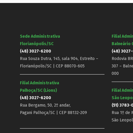
Sede Administrativa
Filial Admi
Florianópolis/SC
Balneário
(48) 3027-6200
(48) 3027
Rua Souza Dutra, 145, sala 904, Estreito –
Rodovia BR-
Florianópolis/SC | CEP 88070-605
307 – Baln
000
Filial Administrativa
Palhoça/SC (Lions)
Filial Admi
(48) 3027-6200
São Leopo
Rua Bergamo, 50, 2º andar,
(51) 3783-
Pagani Palhoça/SC | CEP 88132-209
Rua 1º de M
São Leopol