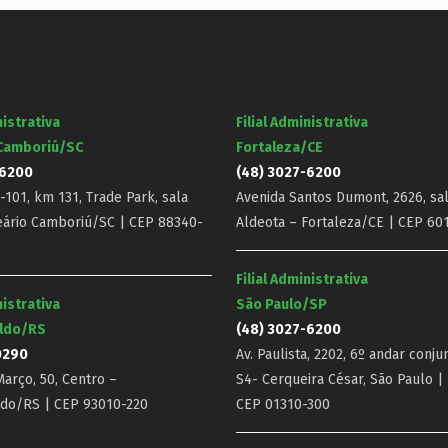
nistrativa
Filial Administrativa
 Camboriú/SC
Fortaleza/CE
-6200
(48) 3027-6200
101, km 131, Trade Park, sala
Avenida Santos Dumont, 2626, sal
eário Camboriú/SC | CEP 88340-
Aldeota – Fortaleza/CE | CEP 60
Filial Administrativa
nistrativa
São Paulo/SP
ldo/RS
(48) 3027-6200
0290
Av. Paulista, 2202, 6º andar conju
arço, 50, Centro –
S4- Cerqueira César, São Paulo |
do/RS | CEP 93010-220
CEP 01310-300