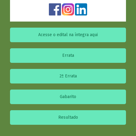
Acesse o edital na íntegra aqui
Errata
2ª Errata
Gabarito
Resultado