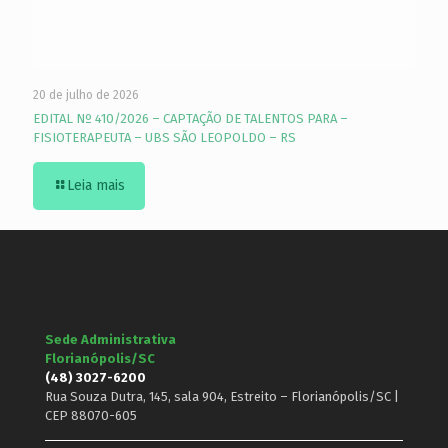
20 de julho de 2026
EDITAL Nº 410/2026 – CAPTAÇÃO DE TALENTOS PARA –
FISIOTERAPEUTA – UBS SÃO LEOPOLDO – RS
Leia mais
Sede Administrativa
Florianópolis/SC
(48) 3027-6200
Rua Souza Dutra, 145, sala 904, Estreito – Florianópolis/SC |
CEP 88070-605