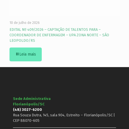
10 de julho de 2026
EDITAL Nº 409/2026 – CAPTAÇÃO DE TALENTOS PARA –
COORDENADOR DE ENFERMAGEM – UPA ZONA NORTE – SÃO
LEOPOLDO/RS
Leia mais
Sede Administrativa
Florianópolis/SC
(48) 3027-6200
Rua Souza Dutra, 145, sala 904, Estreito – Florianópolis/SC |
CEP 88070-605