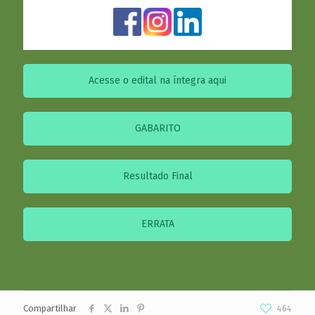
Acesse o edital na íntegra aqui
GABARITO
Resultado Final
ERRATA
Compartilhar
464