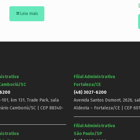
Leia mais
nistrativa
Filial Administrativa
 Camboriú/SC
Fortaleza/CE
-6200
(48) 3027-6200
101, km 131, Trade Park, sala
Avenida Santos Dumont, 2626, sal
eário Camboriú/SC | CEP 88340-
Aldeota – Fortaleza/CE | CEP 60
Filial Administrativa
nistrativa
São Paulo/SP