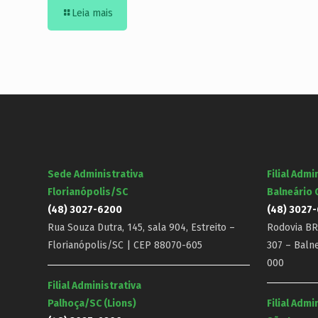
Leia mais
Sede Administrativa
Filial Admi
Florianópolis/SC
Balneário
(48) 3027-6200
(48) 3027
Rua Souza Dutra, 145, sala 904, Estreito –
Rodovia BR-
Florianópolis/SC | CEP 88070-605
307 – Baln
000
Filial Administrativa
Palhoça/SC (Lions)
Filial Admi