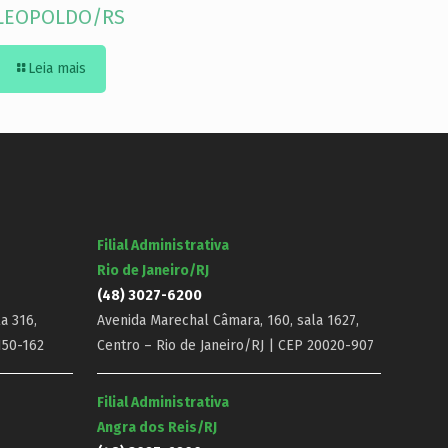
LEOPOLDO/RS
Leia mais
Filial Administrativa
Rio de Janeiro/RJ
(48) 3027-6200
a 316,
Avenida Marechal Câmara, 160, sala 1627,
150-162
Centro – Rio de Janeiro/RJ | CEP 20020-907
Filial Administrativa
Angra dos Reis/RJ