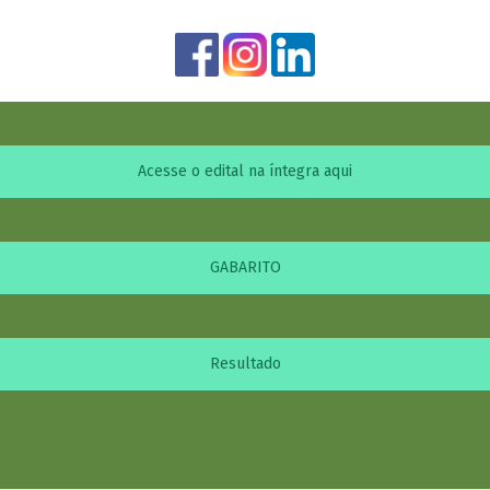
Acesse o edital na íntegra aqui
GABARITO
Resultado