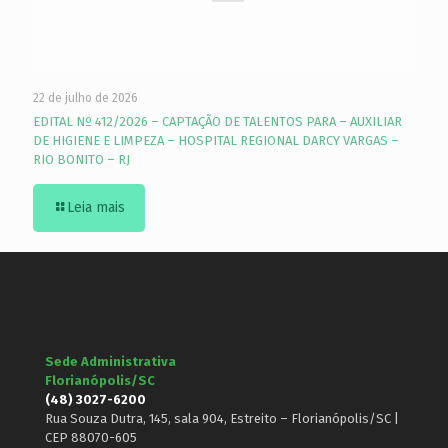
22 de julho de 2026
EDITAL Nº 412/2026 – CAPTAÇÃO DE TALENTOS PARA – AUXILIAR
DE HIGIENE E LIMPEZA – HOSPITAL REGIONAL DARCY VARGAS –
RIO BONITO – RJ
Leia mais
Sede Administrativa
Florianópolis/SC
(48) 3027-6200
Rua Souza Dutra, 145, sala 904, Estreito – Florianópolis/SC |
CEP 88070-605