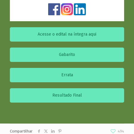
Acesse o edital na íntegra aqui
Gabarito
Errata
Resultado Final
Compartilhar
494