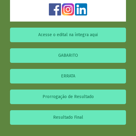
Acesse o edital na íntegra aqui
GABARITO
ERRATA
Prorrogação de Resultado
Resultado Final