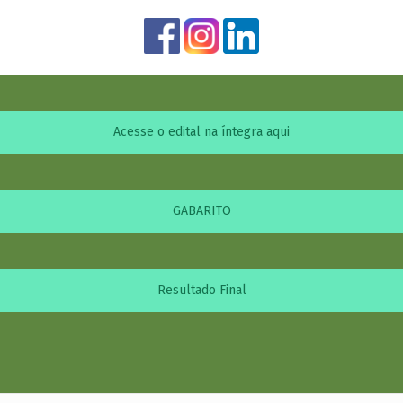
Acesse o edital na íntegra aqui
GABARITO
Resultado Final