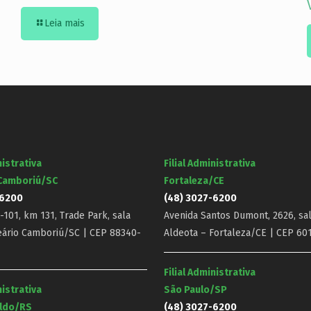
Leia mais
nistrativa
Filial Administrativa
 Camboriú/SC
Fortaleza/CE
-6200
(48) 3027-6200
101, km 131, Trade Park, sala
Avenida Santos Dumont, 2626, sal
eário Camboriú/SC | CEP 88340-
Aldeota – Fortaleza/CE | CEP 60
Filial Administrativa
nistrativa
São Paulo/SP
ldo/RS
(48) 3027-6200