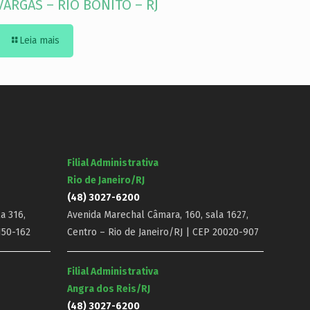
VARGAS – RIO BONITO – RJ
Leia mais
Filial Administrativa
Rio de Janeiro/RJ
(48) 3027-6200
a 316,
Avenida Marechal Câmara, 160, sala 1627,
150-162
Centro – Rio de Janeiro/RJ | CEP 20020-907
Filial Administrativa
Angra dos Reis/RJ
(48) 3027-6200