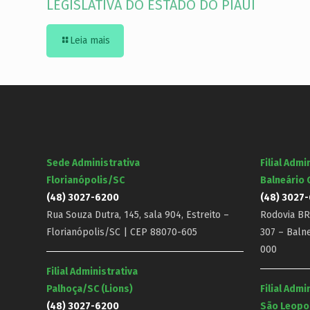
LEGISLATIVA DO ESTADO DO PIAUÍ
Leia mais
Sede Administrativa
Filial Admi
Florianópolis/SC
Balneário
(48) 3027-6200
(48) 3027
Rua Souza Dutra, 145, sala 904, Estreito –
Rodovia BR-
Florianópolis/SC | CEP 88070-605
307 – Baln
000
Filial Administrativa
Palhoça/SC (Lions)
Filial Admi
(48) 3027-6200
São Leopo