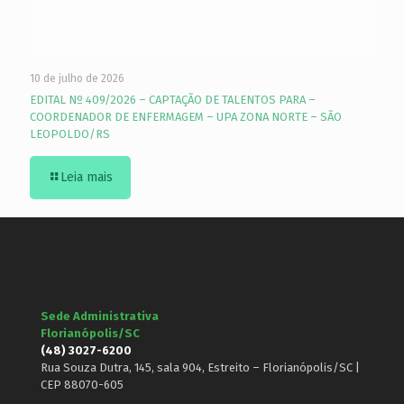
10 de julho de 2026
EDITAL Nº 409/2026 – CAPTAÇÃO DE TALENTOS PARA –
COORDENADOR DE ENFERMAGEM – UPA ZONA NORTE – SÃO
LEOPOLDO/RS
Leia mais
Sede Administrativa
Florianópolis/SC
(48) 3027-6200
Rua Souza Dutra, 145, sala 904, Estreito – Florianópolis/SC |
CEP 88070-605