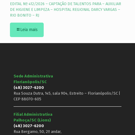
EDITAL Nº 412/2026 – CAPTAÇÃO DE TALENTOS PARA – AUXILIAR
DE HIGIENE E LIMPEZA – HOSPITAL REGIONAL DARCY VARGAS –
RIO BONITO – RJ
Leia mais
Sede Administrativa
Florianópolis/SC
(48) 3027-6200
Rua Souza Dutra, 145, sala 904, Estreito – Florianópolis/SC |
CEP 88070-605
Filial Administrativa
Palhoça/SC (Lions)
(48) 3027-6200
Rua Bergamo, 50, 2º andar,