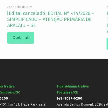
23 de julho de 2026
2
[Edital cancelado] EDITAL N° 414/2026 –
SIMPLIFICADO – ATENÇÃO PRIMÁRIA DE
ARACAJU – SE
Leia mais
nistrativa
Filial Administrativa
 Camboriú/SC
Fortaleza/CE
-6200
(48) 3027-6200
101, km 131, Trade Park, sala
Avenida Santos Dumont, 2626, sal