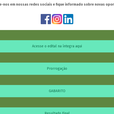
-nos em nossas redes sociais e fique informado sobre novas opo
Acesse o edital na íntegra aqui
Prorrogação
GABARITO
Resultado Final