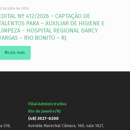
2 de julho de 2026
EDITAL Nº 412/2026 – CAPTAÇÃO DE
TALENTOS PARA – AUXILIAR DE HIGIENE E
LIMPEZA – HOSPITAL REGIONAL DARCY
VARGAS – RIO BONITO – RJ
Leia mais
Filial Administrativa
Rio de Janeiro/RJ
(48) 3027-6200
a 316,
Avenida Marechal Câmara, 160, sala 1627,