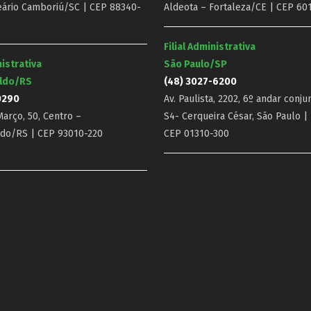
eário Camboriú/SC | CEP 88340-
Aldeota – Fortaleza/CE | CEP 60
Filial Administrativa
nistrativa
São Paulo/SP
ldo/RS
(48) 3027-6200
0290
Av. Paulista, 2202, 6º andar conju
arço, 50, Centro –
S4- Cerqueira César, São Paulo |
do/RS | CEP 93010-220
CEP 01310-300