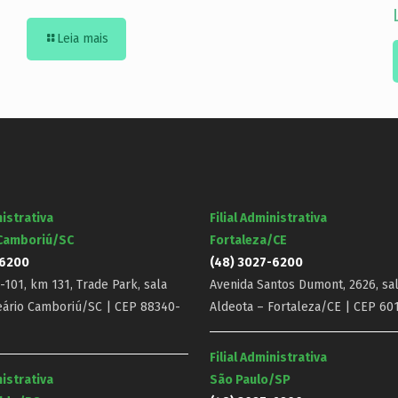
Leia mais
nistrativa
Filial Administrativa
 Camboriú/SC
Fortaleza/CE
-6200
(48) 3027-6200
101, km 131, Trade Park, sala
Avenida Santos Dumont, 2626, sal
eário Camboriú/SC | CEP 88340-
Aldeota – Fortaleza/CE | CEP 60
Filial Administrativa
nistrativa
São Paulo/SP