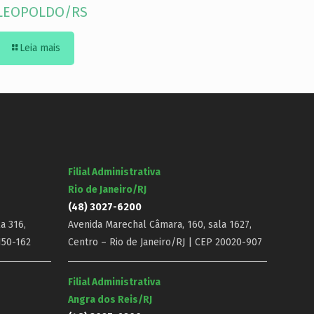
LEOPOLDO/RS
Leia mais
Filial Administrativa
Rio de Janeiro/RJ
(48) 3027-6200
a 316,
Avenida Marechal Câmara, 160, sala 1627,
150-162
Centro – Rio de Janeiro/RJ | CEP 20020-907
Filial Administrativa
Angra dos Reis/RJ