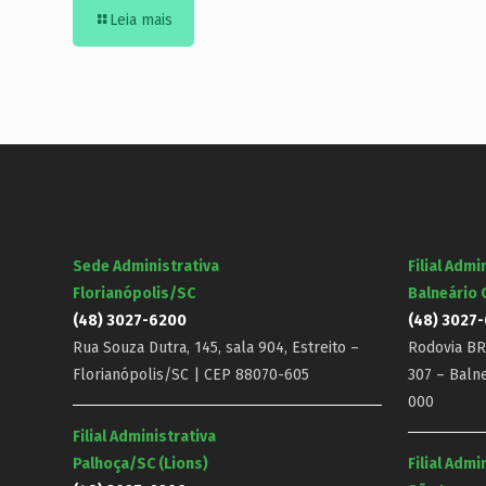
Leia mais
Sede Administrativa
Filial Admi
Florianópolis/SC
Balneário
(48) 3027-6200
(48) 3027
Rua Souza Dutra, 145, sala 904, Estreito –
Rodovia BR-
Florianópolis/SC | CEP 88070-605
307 – Baln
000
Filial Administrativa
Palhoça/SC (Lions)
Filial Admi