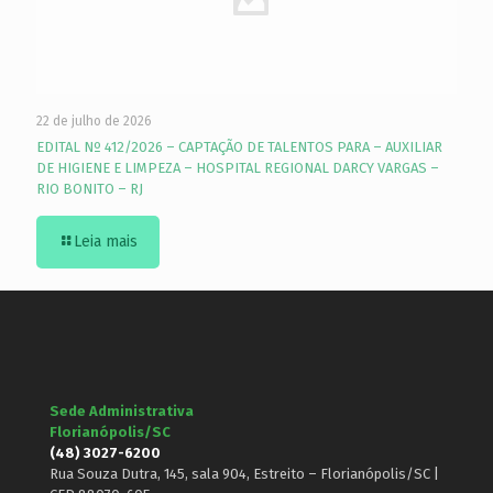
22 de julho de 2026
EDITAL Nº 412/2026 – CAPTAÇÃO DE TALENTOS PARA – AUXILIAR
DE HIGIENE E LIMPEZA – HOSPITAL REGIONAL DARCY VARGAS –
RIO BONITO – RJ
Leia mais
Sede Administrativa
Florianópolis/SC
(48) 3027-6200
Rua Souza Dutra, 145, sala 904, Estreito – Florianópolis/SC |