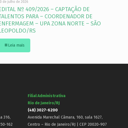
0 de julho de 2026
EDITAL Nº 409/2026 – CAPTAÇÃO DE
TALENTOS PARA – COORDENADOR DE
ENFERMAGEM – UPA ZONA NORTE – SÃO
LEOPOLDO/RS
Leia mais
Filial Administrativa
Rio de Janeiro/RJ
(48) 3027-6200
a 316,
Avenida Marechal Câmara, 160, sala 1627,
150-162
Centro – Rio de Janeiro/RJ | CEP 20020-907