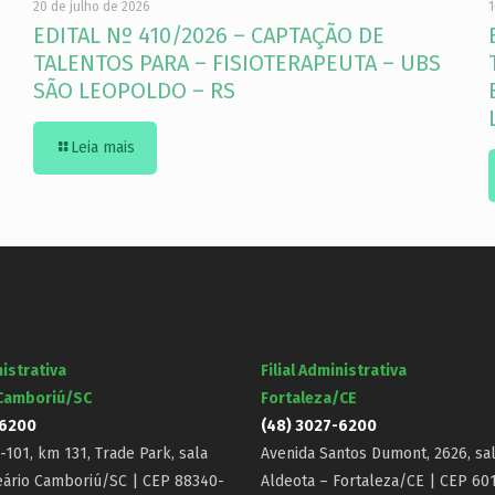
20 de julho de 2026
1
EDITAL Nº 410/2026 – CAPTAÇÃO DE
TALENTOS PARA – FISIOTERAPEUTA – UBS
SÃO LEOPOLDO – RS
Leia mais
nistrativa
Filial Administrativa
 Camboriú/SC
Fortaleza/CE
-6200
(48) 3027-6200
101, km 131, Trade Park, sala
Avenida Santos Dumont, 2626, sal
eário Camboriú/SC | CEP 88340-
Aldeota – Fortaleza/CE | CEP 60