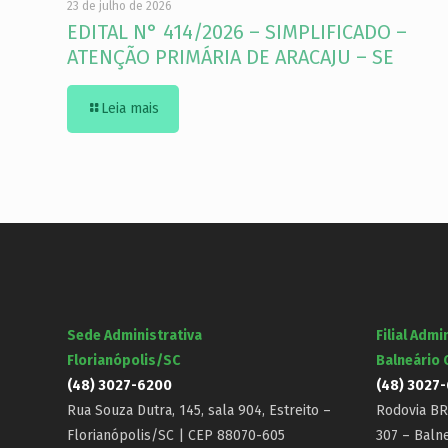
23 de julho de 2026
EDITAL N° 414/2026 – SIMPLIFICADO –
ATENÇÃO PRIMÁRIA DE ARACAJU – SE
Leia mais
Sede Administrativa
Filial Admi
Florianópolis/SC
Balneário
(48) 3027-6200
(48) 3027
Rua Souza Dutra, 145, sala 904, Estreito –
Rodovia BR-
Florianópolis/SC | CEP 88070-605
307 – Baln