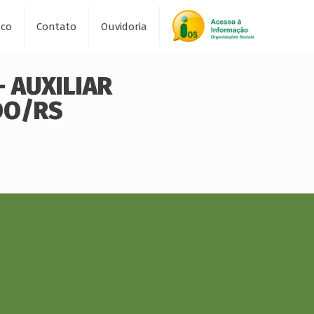
sco
Contato
Ouvidoria
– AUXILIAR
DO/RS
6