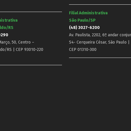
Filial Administrativa
nistrativa
São Paulo/SP
ldo/RS
(48) 3027-6200
0290
Av. Paulista, 2202, 6º andar conju
arço, 50, Centro –
S4- Cerqueira César, São Paulo |
do/RS | CEP 93010-220
CEP 01310-300