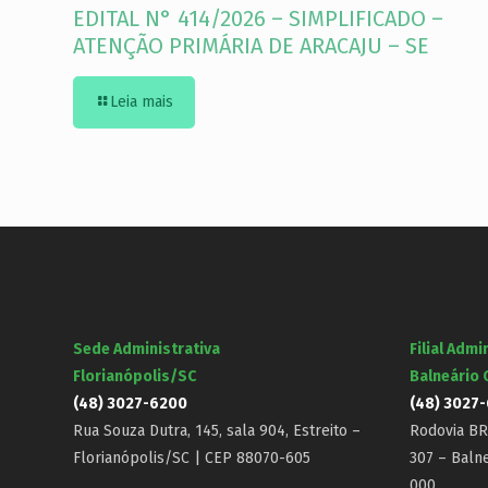
EDITAL N° 414/2026 – SIMPLIFICADO –
ATENÇÃO PRIMÁRIA DE ARACAJU – SE
Leia mais
Sede Administrativa
Filial Admi
Florianópolis/SC
Balneário
(48) 3027-6200
(48) 3027
Rua Souza Dutra, 145, sala 904, Estreito –
Rodovia BR-
Florianópolis/SC | CEP 88070-605
307 – Baln
000