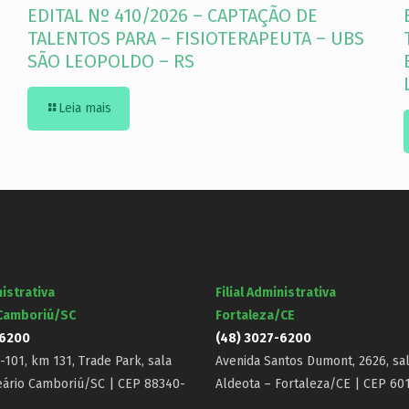
EDITAL Nº 410/2026 – CAPTAÇÃO DE
TALENTOS PARA – FISIOTERAPEUTA – UBS
SÃO LEOPOLDO – RS
Leia mais
nistrativa
Filial Administrativa
 Camboriú/SC
Fortaleza/CE
-6200
(48) 3027-6200
101, km 131, Trade Park, sala
Avenida Santos Dumont, 2626, sal
eário Camboriú/SC | CEP 88340-
Aldeota – Fortaleza/CE | CEP 60