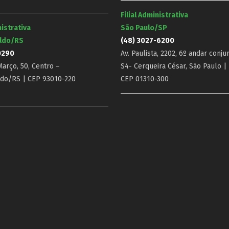
Filial Administrativa
nistrativa
São Paulo/SP
ldo/RS
(48) 3027-6200
0290
Av. Paulista, 2202, 6º andar conju
arço, 50, Centro –
S4- Cerqueira César, São Paulo |
do/RS | CEP 93010-220
CEP 01310-300