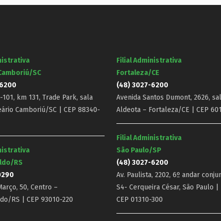
nistrativa
Filial Administrativa
 Camboriú/SC
Fortaleza/CE
-6200
(48) 3027-6200
101, km 131, Trade Park, sala
Avenida Santos Dumont, 2626, sal
eário Camboriú/SC | CEP 88340-
Aldeota – Fortaleza/CE | CEP 60
Filial Administrativa
nistrativa
São Paulo/SP
ldo/RS
(48) 3027-6200
0290
Av. Paulista, 2202, 6º andar conju
arço, 50, Centro –
S4- Cerqueira César, São Paulo |
do/RS | CEP 93010-220
CEP 01310-300