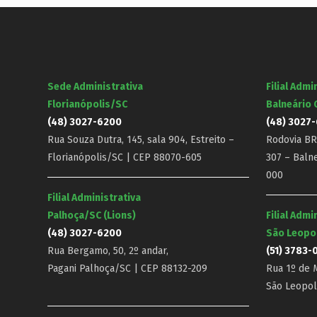
Sede Administrativa
Filial Admi
Florianópolis/SC
Balneário
(48) 3027-6200
(48) 3027
Rua Souza Dutra, 145, sala 904, Estreito –
Rodovia BR-
Florianópolis/SC | CEP 88070-605
307 – Baln
000
Filial Administrativa
Palhoça/SC (Lions)
Filial Admi
(48) 3027-6200
São Leopo
Rua Bergamo, 50, 2º andar,
(51) 3783-
Pagani Palhoça/SC | CEP 88132-209
Rua 1º de M
São Leopol