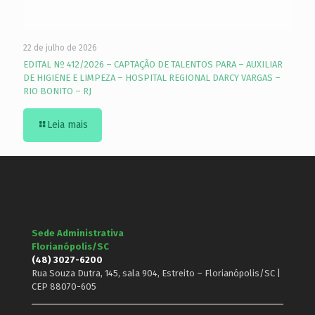
22 de julho de 2026
EDITAL Nº 412/2026 – CAPTAÇÃO DE TALENTOS PARA – AUXILIAR
DE HIGIENE E LIMPEZA – HOSPITAL REGIONAL DARCY VARGAS –
RIO BONITO – RJ
Leia mais
Sede Administrativa
Florianópolis/SC
(48) 3027-6200
Rua Souza Dutra, 145, sala 904, Estreito – Florianópolis/SC |
CEP 88070-605