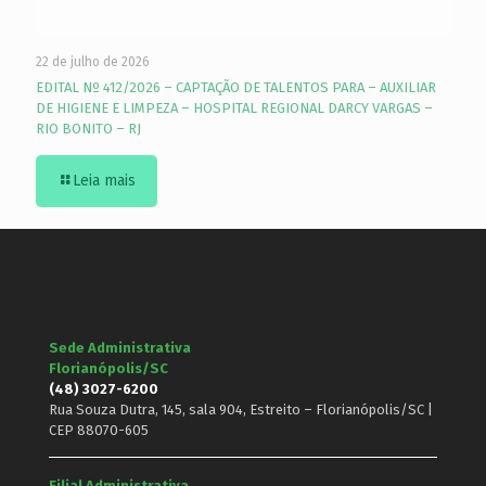
22 de julho de 2026
EDITAL Nº 412/2026 – CAPTAÇÃO DE TALENTOS PARA – AUXILIAR
DE HIGIENE E LIMPEZA – HOSPITAL REGIONAL DARCY VARGAS –
RIO BONITO – RJ
Leia mais
Sede Administrativa
Florianópolis/SC
(48) 3027-6200
Rua Souza Dutra, 145, sala 904, Estreito – Florianópolis/SC |
CEP 88070-605
Filial Administrativa