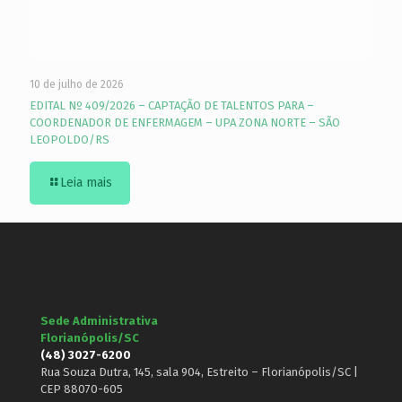
10 de julho de 2026
EDITAL Nº 409/2026 – CAPTAÇÃO DE TALENTOS PARA –
COORDENADOR DE ENFERMAGEM – UPA ZONA NORTE – SÃO
LEOPOLDO/RS
Leia mais
Sede Administrativa
Florianópolis/SC
(48) 3027-6200
Rua Souza Dutra, 145, sala 904, Estreito – Florianópolis/SC |
CEP 88070-605