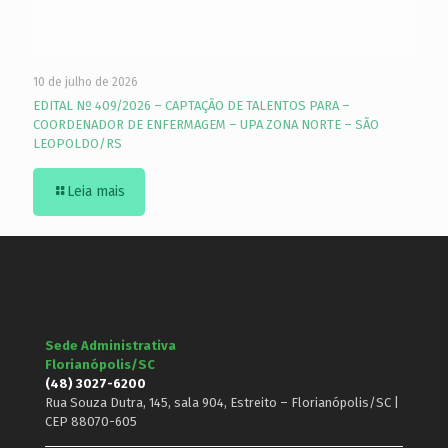
10 de julho de 2026
EDITAL Nº 409/2026 – CAPTAÇÃO DE TALENTOS PARA –
COORDENADOR DE ENFERMAGEM – UPA ZONA NORTE – SÃO
LEOPOLDO/RS
Leia mais
Sede Administrativa
Florianópolis/SC
(48) 3027-6200
Rua Souza Dutra, 145, sala 904, Estreito – Florianópolis/SC |
CEP 88070-605