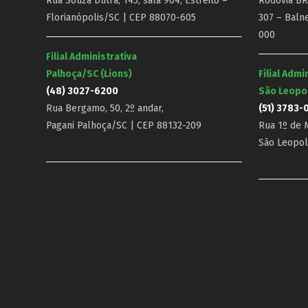
Rua Souza Dutra, 145, sala 904, Estreito –
Rodovia BR-
Florianópolis/SC | CEP 88070-605
307 – Baln
000
Filial Administrativa
Palhoça/SC (Lions)
Filial Admi
(48) 3027-6200
São Leopo
Rua Bergamo, 50, 2º andar,
(51) 3783-
Pagani Palhoça/SC | CEP 88132-209
Rua 1º de M
São Leopol