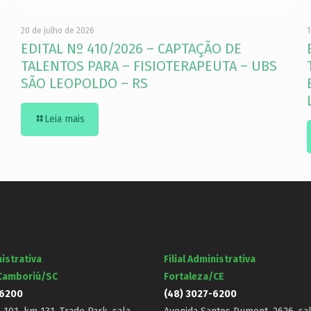
20 de julho de 2026
1
EDITAL Nº 410/2026 – CAPTAÇÃO DE
TALENTOS PARA – FISIOTERAPEUTA – UBS
SÃO LEOPOLDO – RS
Leia mais
nistrativa
Filial Administrativa
 Camboriú/SC
Fortaleza/CE
-6200
(48) 3027-6200