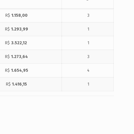
R$
1.158,00
3
R$
1.293,99
1
R$
3.522,12
1
R$
1.273,64
3
R$
1.654,95
4
R$
1.416,15
1