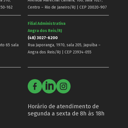
a 316,
Avenida Marechal Câmara, 160, sala 1627,
150-162
Centro – Rio de Janeiro/RJ | CEP 20020-907
Filial Administrativa
Angra dos Reis/RJ
(48) 3027-6200
nto 65 sala
Rua Japoranga, 1970, sala 205, Japuíba –
Angra dos Reis/RJ | CEP 23934-055
Horário de atendimento de
segunda a sexta de 8h às 18h