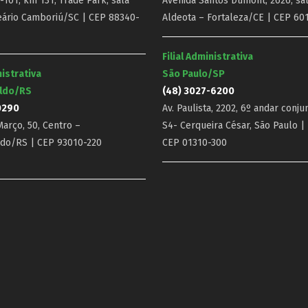
101, km 131, Trade Park, sala
Avenida Santos Dumont, 2626, sal
eário Camboriú/SC | CEP 88340-
Aldeota – Fortaleza/CE | CEP 60
Filial Administrativa
nistrativa
São Paulo/SP
ldo/RS
(48) 3027-6200
0290
Av. Paulista, 2202, 6º andar conju
arço, 50, Centro –
S4- Cerqueira César, São Paulo |
do/RS | CEP 93010-220
CEP 01310-300