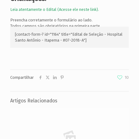
Leia atentamente o Edital (Acesse ele neste link).
Preencha corretamente o formulário ao lado.
Todos campos são obrigatórios na primeira parte.
No currículo preencha com o maior número de informações
[contact-form-7 id="1164" title="Edital de Seleção - Hospital
possível.
Santo Antônio - Itapema - #07-2018-A"]
Compartilhar
10
Artigos Relacionados