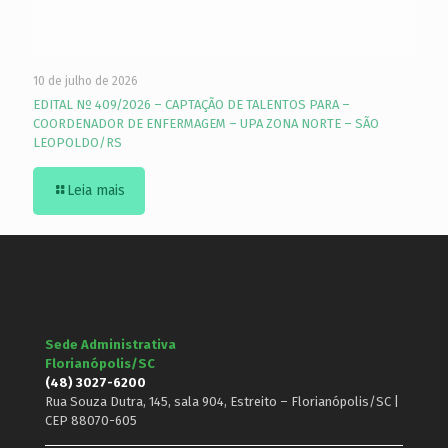
10 de julho de 2026
EDITAL Nº 409/2026 – CAPTAÇÃO DE TALENTOS PARA –
COORDENADOR DE ENFERMAGEM – UPA ZONA NORTE – SÃO
LEOPOLDO/RS
Leia mais
Sede Administrativa
Florianópolis/SC
(48) 3027-6200
Rua Souza Dutra, 145, sala 904, Estreito – Florianópolis/SC |
CEP 88070-605