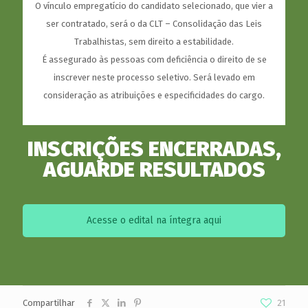
O vínculo empregatício do candidato selecionado, que vier a
ser contratado, será o da CLT – Consolidação das Leis
Trabalhistas, sem direito a estabilidade.
É assegurado às pessoas com deficiência o direito de se
inscrever neste processo seletivo. Será levado em
consideração as atribuições e especificidades do cargo.
INSCRIÇÕES ENCERRADAS,
AGUARDE RESULTADOS
Acesse o edital na íntegra aqui
Compartilhar
21