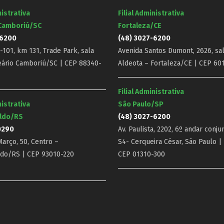
nistrativa
Filial Administrativa
 Camboriú/SC
Fortaleza/CE
-6200
(48) 3027-6200
101, km 131, Trade Park, sala
Avenida Santos Dumont, 2626, sal
eário Camboriú/SC | CEP 88340-
Aldeota – Fortaleza/CE | CEP 60
Filial Administrativa
nistrativa
São Paulo/SP
ldo/RS
(48) 3027-6200
0290
Av. Paulista, 2202, 6º andar conju
arço, 50, Centro –
S4- Cerqueira César, São Paulo |
do/RS | CEP 93010-220
CEP 01310-300