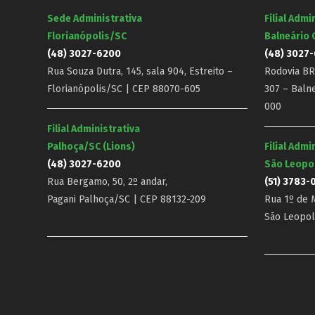
Sede Administrativa
Filial Admi
Florianópolis/SC
Balneário
(48) 3027-6200
(48) 3027
Rua Souza Dutra, 145, sala 904, Estreito –
Rodovia BR-
Florianópolis/SC | CEP 88070-605
307 – Baln
000
Filial Administrativa
Palhoça/SC (Lions)
Filial Admi
(48) 3027-6200
São Leopo
Rua Bergamo, 50, 2º andar,
(51) 3783-
Pagani Palhoça/SC | CEP 88132-209
Rua 1º de M
São Leopol