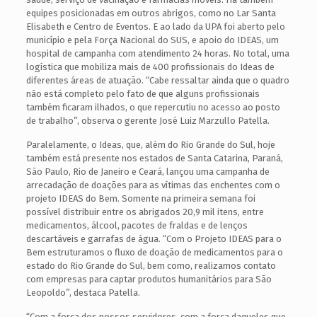
equipes posicionadas em outros abrigos, como no Lar Santa
Elisabeth e Centro de Eventos. E ao lado da UPA foi aberto pelo
município e pela Força Nacional do SUS, e apoio do IDEAS, um
hospital de campanha com atendimento 24 horas. No total, uma
logística que mobiliza mais de 400 profissionais do Ideas de
diferentes áreas de atuação. “Cabe ressaltar ainda que o quadro
não está completo pelo fato de que alguns profissionais
também ficaram ilhados, o que repercutiu no acesso ao posto
de trabalho”, observa o gerente José Luiz Marzullo Patella.
Paralelamente, o Ideas, que, além do Rio Grande do Sul, hoje
também está presente nos estados de Santa Catarina, Paraná,
São Paulo, Rio de Janeiro e Ceará, lançou uma campanha de
arrecadação de doações para as vítimas das enchentes com o
projeto IDEAS do Bem. Somente na primeira semana foi
possível distribuir entre os abrigados 20,9 mil itens, entre
medicamentos, álcool, pacotes de fraldas e de lenços
descartáveis e garrafas de água. “Com o Projeto IDEAS para o
Bem estruturamos o fluxo de doação de medicamentos para o
estado do Rio Grande do Sul, bem como, realizamos contato
com empresas para captar produtos humanitários para São
Leopoldo”, destaca Patella.
“Com a força dos nossos servidores, com a força daqueles que