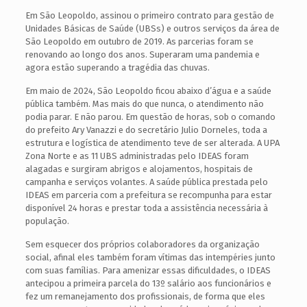
Em São Leopoldo, assinou o primeiro contrato para gestão de
Unidades Básicas de Saúde (UBSs) e outros serviços da área de
São Leopoldo em outubro de 2019. As parcerias foram se
renovando ao longo dos anos. Superaram uma pandemia e
agora estão superando a tragédia das chuvas.
Em maio de 2024, São Leopoldo ficou abaixo d’água e a saúde
pública também. Mas mais do que nunca, o atendimento não
podia parar. E não parou. Em questão de horas, sob o comando
do prefeito Ary Vanazzi e do secretário Julio Dorneles, toda a
estrutura e logística de atendimento teve de ser alterada. A UPA
Zona Norte e as 11 UBS administradas pelo IDEAS foram
alagadas e surgiram abrigos e alojamentos, hospitais de
campanha e serviços volantes. A saúde pública prestada pelo
IDEAS em parceria com a prefeitura se recompunha para estar
disponível 24 horas e prestar toda a assistência necessária à
população.
Sem esquecer dos próprios colaboradores da organização
social, afinal eles também foram vítimas das intempéries junto
com suas famílias. Para amenizar essas dificuldades, o IDEAS
antecipou a primeira parcela do 13º salário aos funcionários e
fez um remanejamento dos profissionais, de forma que eles