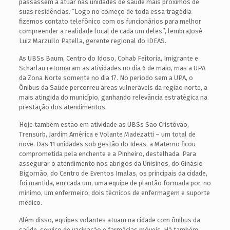
passassem a atuar nas unidades de saúde mais próximos de
suas residências. “Logo no começo de toda essa tragédia
fizemos contato telefônico com os funcionários para melhor
compreender a realidade local de cada um deles”, lembraJosé
Luiz Marzullo Patella, gerente regional do IDEAS.
As UBSs Baum, Centro do Idoso, Cohab Feitoria, Imigrante e
Scharlau retomaram as atividades no dia 6 de maio, mas a UPA
da Zona Norte somente no dia 17. No período sem a UPA, o
Ônibus da Saúde percorreu áreas vulneráveis da região norte, a
mais atingida do município, ganhando relevância estratégica na
prestação dos atendimentos.
Hoje também estão em atividade as UBSs São Cristóvão,
Trensurb, Jardim América e Volante Madezatti – um total de
nove. Das 11 unidades sob gestão do Ideas, a Materno ficou
comprometida pela enchente e a Pinheiro, destelhada. Para
assegurar o atendimento nos abrigos da Unisinos, do Ginásio
Bigornão, do Centro de Eventos Imalas, os principais da cidade,
foi mantida, em cada um, uma equipe de plantão formada por, no
mínimo, um enfermeiro, dois técnicos de enfermagem e suporte
médico.
Além disso, equipes volantes atuam na cidade com ônibus da
saúde, serviço de vacinação e farmácias móveis. Há também